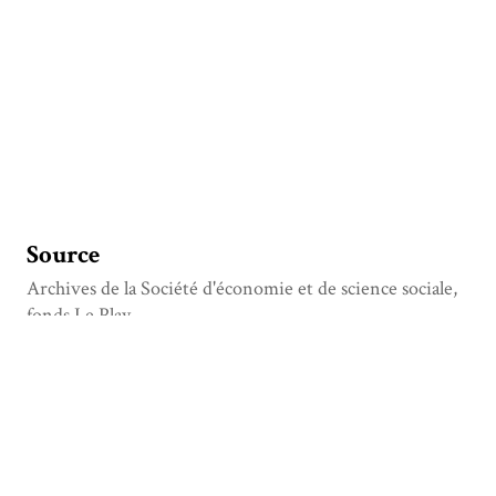
Source
Archives de la Société d'économie et de science sociale,
fonds Le Play
Titre
Lettre de Frédéric Le Play à Augustine Fouache, datée :
Londres le 26 août 1862
Type