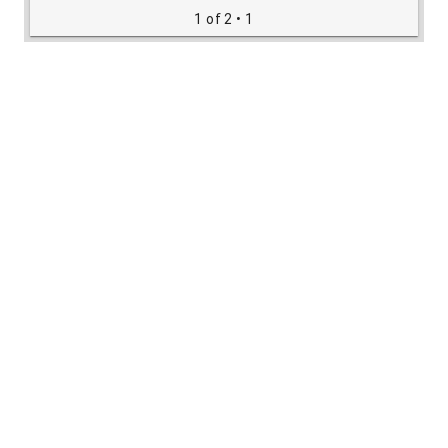
1 of 2
• 1