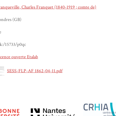
anqueville, Charles Franquet (1840-1919 ; comte de)
ondres (GB)
e
rk:/15733/p0qc
cence ouverte Etalab
SESS-FLP-AF 1862-04-11.pdf