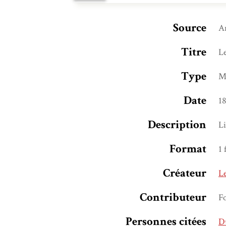
Source
Ar
Titre
Le
Type
M
Date
1
Description
Li
Format
1 
Créateur
Le
Contributeur
F
Personnes citées
D