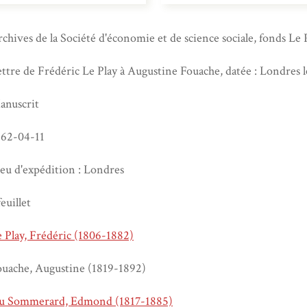
chives de la Société d'économie et de science sociale, fonds Le 
ttre de Frédéric Le Play à Augustine Fouache, datée : Londres le
anuscrit
862-04-11
eu d'expédition : Londres
feuillet
 Play, Frédéric (1806-1882)
ouache, Augustine (1819-1892)
u Sommerard, Edmond (1817-1885)