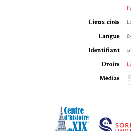
Fr
Lieux cités
L
Langue
fr
Identifiant
a
Droits
Li
Médias