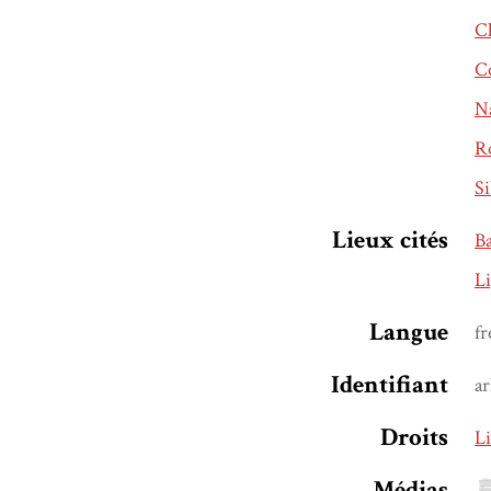
C
C
Na
R
Si
Lieux cités
B
L
Langue
fr
Identifiant
ar
Droits
Li
Médias