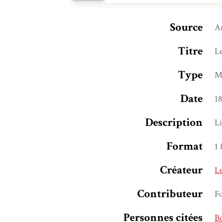
Source
Ar
Titre
Le
Type
M
Date
1
Description
L
Format
1 
Créateur
Le
Contributeur
F
Personnes citées
Bo