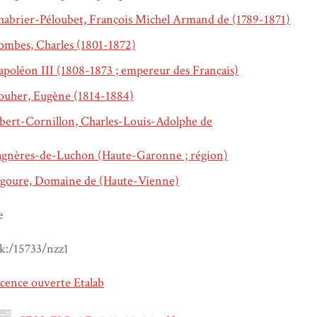
habrier-Péloubet, François Michel Armand de (1789-1871)
ombes, Charles (1801-1872)
poléon III (1808-1873 ; empereur des Français)
ouher, Eugène (1814-1884)
bert-Cornillon, Charles-Louis-Adolphe de
agnères-de-Luchon (Haute-Garonne ; région)
igoure, Domaine de (Haute-Vienne)
e
k:/15733/nzz1
cence ouverte Etalab