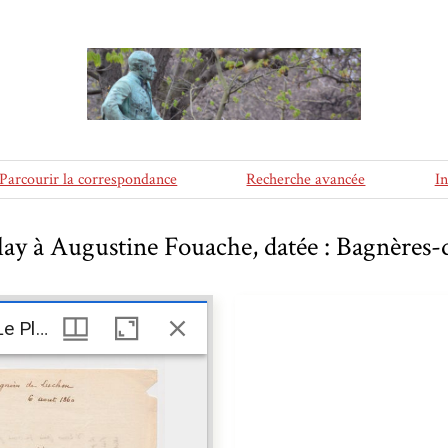
Parcourir la correspondance
Recherche avancée
I
Play à Augustine Fouache, datée : Bagnères
Lettre de Frédéric Le Play à Augustine Fouache, datée : Bagnères-de-Luchon, 6 août 1860
Lettre de Frédéric Le Play à Augustine Fouache, datée : Bagnères-de-Luchon, 6 août 1860