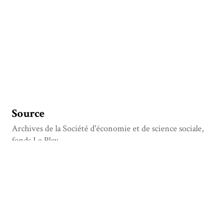
Source
Archives de la Société d'économie et de science sociale,
fonds Le Play
Titre
Lettre de Frédéric Le Play à Albert Le Play, datée :
Bagnères-de-Luchon, 30 juillet 1859
Type