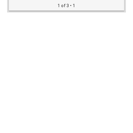
1 of 3
• 1