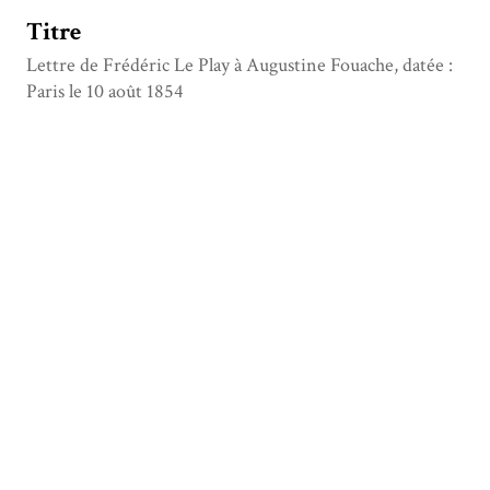
Titre
Lettre de Frédéric Le Play à Augustine Fouache, datée :
Paris le 10 août 1854
Type
Manuscrit
Date
1854-08-10
Description
Lieu d'expédition : Paris
Format
1 feuillet
Créateur