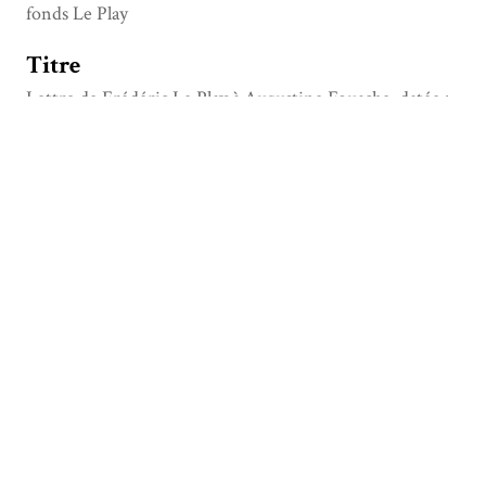
fonds Le Play
Titre
Lettre de Frédéric Le Play à Augustine Fouache, datée :
Paris 7 septembre 1848
Type
Manuscrit
Date
1848-09-07
Description
Lieu d'expédition : Paris
Format
1 feuillet