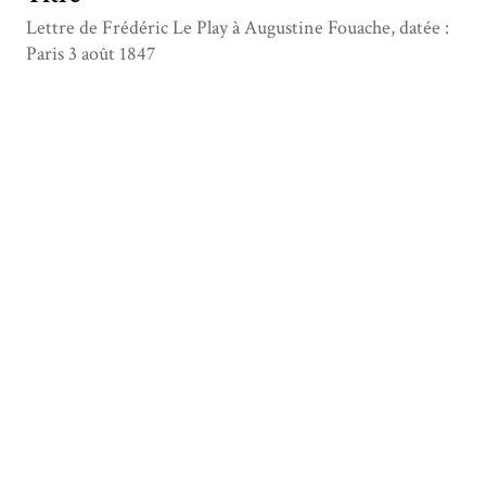
Lettre de Frédéric Le Play à Augustine Fouache, datée :
Paris 3 août 1847
Type
Manuscrit
Date
1847-08-03
Description
Lieu d'expédition : Paris
Format
1 feuillet
Créateur
Le Play, Frédéric (1806-1882)