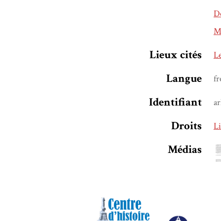
De
Ma
Lieux cités
L
Langue
fr
Identifiant
ar
Droits
Li
Médias