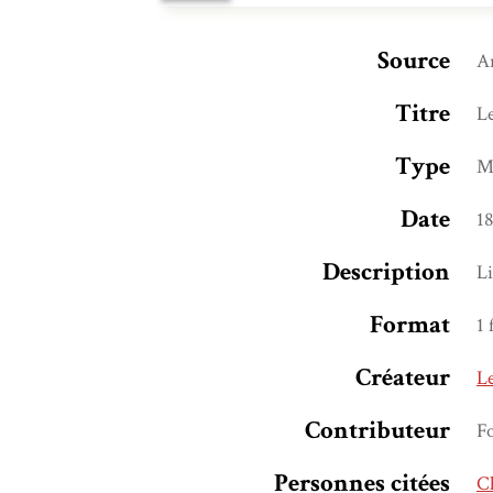
Source
Ar
Titre
Le
Type
M
Date
1
Description
Li
Format
1 
Créateur
Le
Contributeur
F
Personnes citées
C