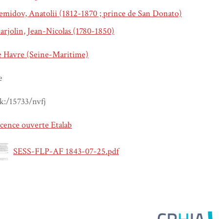
midov, Anatolii (1812-1870 ; prince de San Donato)
rjolin, Jean-Nicolas (1780-1850)
e Havre (Seine-Maritime)
e
k:/15733/nvfj
cence ouverte Etalab
SESS-FLP-AF 1843-07-25.pdf