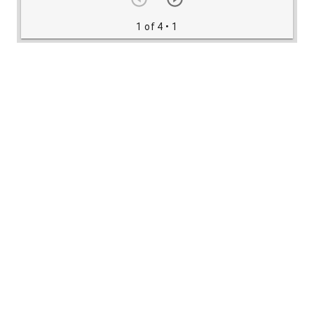
1 of 4
• 1