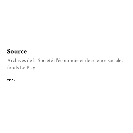
Source
Archives de la Société d'économie et de science sociale,
fonds Le Play
Titre
Lettre de Frédéric Le Play à Augustine Fouache, datée :
Paris 6 juin 1843
Type
Manuscrit