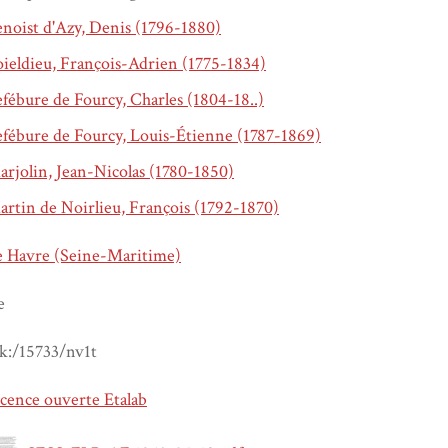
noist d'Azy, Denis (1796-1880)
ieldieu, François-Adrien (1775-1834)
fébure de Fourcy, Charles (1804-18..)
fébure de Fourcy, Louis-Étienne (1787-1869)
rjolin, Jean-Nicolas (1780-1850)
rtin de Noirlieu, François (1792-1870)
e Havre (Seine-Maritime)
e
k:/15733/nv1t
cence ouverte Etalab