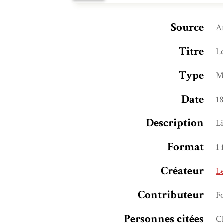
Source
Ar
Titre
Le
Type
M
Date
1
Description
Li
Format
1 
Créateur
Le
Contributeur
F
Personnes citées
C