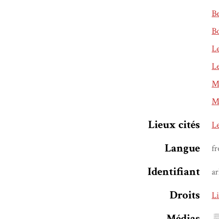
Be
Bo
Le
Le
Ma
Ma
Lieux cités
L
Langue
fr
Identifiant
ar
Droits
Li
Médias