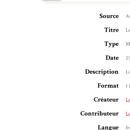
Source
Ar
Titre
Le
Type
M
Date
25
Description
Li
Format
1 
Créateur
Le
Contributeur
Le
Langue
fr