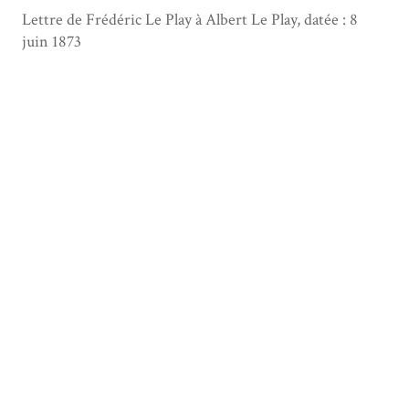
Lettre de Frédéric Le Play à Albert Le Play, datée : 8
juin 1873
Type
Manuscrit
Date
1873-06-08
Description
Lieu d'expédition : Ligoure, Domaine de (Haute-
Vienne)
Format
1 feuillet
Créateur