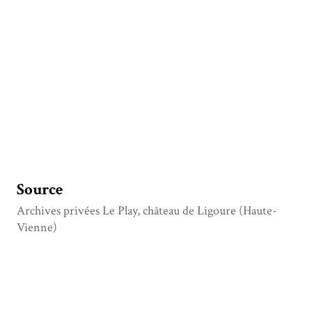
Source
Archives privées Le Play, château de Ligoure (Haute-
Vienne)
Titre
Lettre de Frédéric Le Play à Albert Le Play, datée : Paris,
29 mai 1868, 5h du soir