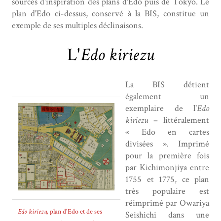
sources d'inspiration des plans d'Edo puis de Tōkyō. Le
plan d'Edo ci-dessus, conservé à la BIS, constitue un
exemple de ses multiples déclinaisons.
L'
Edo kiriezu
La BIS détient
également un
exemplaire de l'
Edo
kiriezu
– littéralement
« Edo en cartes
divisées ». Imprimé
pour la première fois
par Kichimonjiya entre
1755 et 1775, ce plan
très populaire est
réimprimé par Owariya
Edo kiriezu,
plan d'Edo et de ses
Seishichi dans une