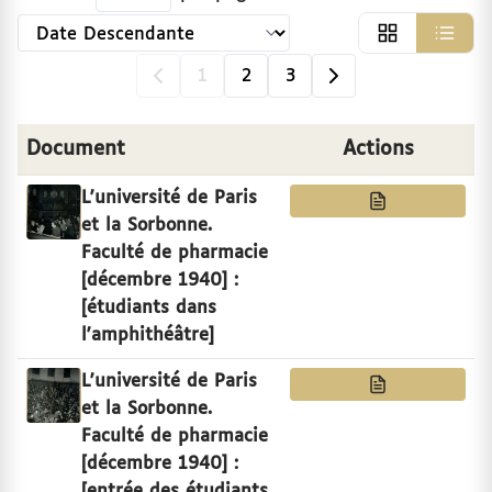
Trier par
1
2
3
arisiens
Document
Actions
 la vie universitaire
L'université de Paris
et la Sorbonne.
Faculté de pharmacie
adués et d’officiers de l’université de Paris, 16e-1
[décembre 1940] :
[étudiants dans
l'amphithéâtre]
és
L'université de Paris
et la Sorbonne.
Faculté de pharmacie
[décembre 1940] :
[entrée des étudiants