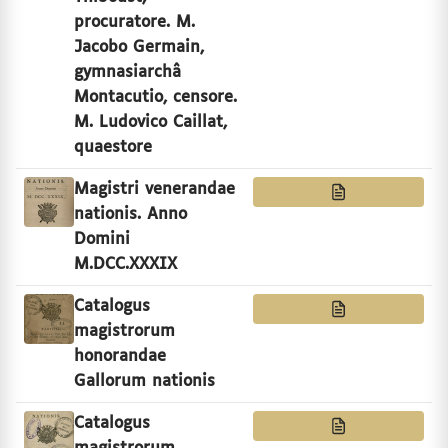
procuratore. M.
Jacobo Germain,
gymnasiarchâ
Montacutio, censore.
M. Ludovico Caillat,
quaestore
Magistri venerandae
nationis. Anno
Domini
M.DCC.XXXIX
Catalogus
magistrorum
honorandae
Gallorum nationis
Catalogus