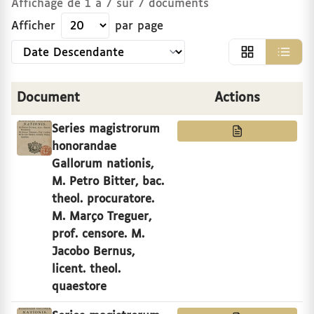
Affichage de
1
à
7
sur
7
documents
Afficher
par page
Trier par
arisiens
Document
Actions
 la vie universitaire
Series magistrorum
honorandae
adués et d’officiers de l’université de Paris, 16e-1
Gallorum nationis,
M. Petro Bitter, bac.
theol. procuratore.
M. Março Treguer,
 bénéfices de la faculté des arts, 1493-1791
prof. censore. M.
Jacobo Bernus,
licent. theol.
quaestore