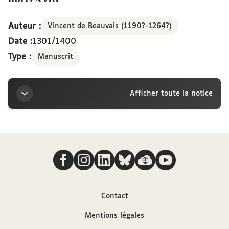
Auteur :
Vincent de Beauvais (1190?-1264?)
Date :
1301/1400
Type :
Manuscrit
Afficher toute la notice
Titre
Nous suivre
Speculum doctrinale Vincentii Bellovacensis, libris
XVIII
Auteur
Contact
Mentions légales
Vincent de Beauvais (1190?-1264?)