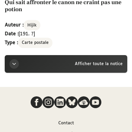
Qui sait affronter le canon ne craint pas une
potion
Auteur :
Hijik
Date :
[191. ?]
Type :
Carte postale
Afficher toute la notice
Titre
Nous suivre
Qui sait affronter le canon ne craint pas une potion
Auteur
Contact
Hijik