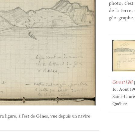
photo, c’est
de la terre, 
géo-graphe.
Carnet [24]
p
16. Août 19
Saint-Laure
Québec.
ra ligure, à l’est de Gênes, vue depuis un navire