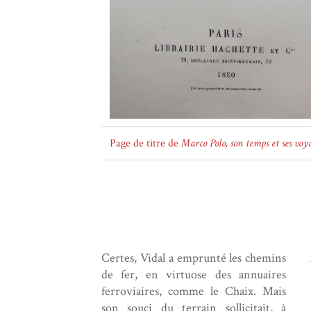
Page de titre de
Marco Polo, son temps et ses voy
Certes, Vidal a emprunté les chemins
de fer, en virtuose des annuaires
ferroviaires, comme le Chaix. Mais
son souci du terrain sollicitait, à