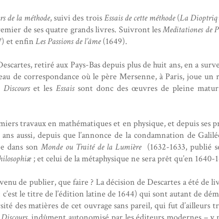
rs de la méthode
, suivi des trois
Essais de cette méthode
(
La Dioptriq
remier de ses quatre grands livres. Suivront les
Meditationes de 
7) et enfin
Les Passions de l’âme
(1649).
escartes, retiré aux Pays-Bas depuis plus de huit ans, en a surve
au de correspondance où le père Mersenne, à Paris, joue un rô
e
Discours
et les
Essais
sont donc des œuvres de pleine maturit
emiers travaux en mathématiques et en physique, et depuis ses 
 ans aussi, depuis que l’annonce de la condamnation de Galilé
sée dans son
Monde ou Traité de la Lumière
(1632-1633, publié se
hilosophiæ
; et celui de la métaphysique ne sera prêt qu’en 1640-
venu de publier, que faire ? La décision de Descartes a été de liv
: c’est le titre de l’édition latine de 1644) qui sont autant de dé
ité des matières de cet ouvrage sans pareil, qui fut d’ailleurs
x
Discours,
indûment autonomisé par les éditeurs modernes – y pr