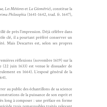
ue, Les Météores
et
La Géométrie
), constitue la
Prima Philosophia
(1641-1642, trad. fr. 1647),
illé de près l’impression. Déjà célèbre dans
le clé, il a pourtant préféré conserver un
é. Mais Descartes est, selon ses propres
premières réflexions (novembre 1619) sur la
e (22 juin 1633) est venue le dissuader de
ulement en 1664). L’exposé général de la
1641.
rer au public des échantillons de sa science
monstrations de la puissance de son esprit et
 très long à composer : une préface en forme
écède trois remarquables traités relevant