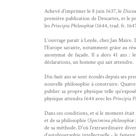
Achevé d’imprimer le 8 juin 1637, le
Discou
première publication de Descartes, et le p
les
Principia Philosophiæ
(1644, trad. fr. 164
L’ouvrage paraît à Leyde, chez Jan Maire. D
l’Europe savante, notamment grâce au rése
anonymat de façade. Il a alors 41 ans : l
déclarations, un homme qui sait attendre.
Dix-huit ans se sont écoulés depuis ses pr
nouvelle philosophie à construire. Quatre
publier sa propre physique telle qu’expo
physique attendra 1644 avec les
Principia P
Dans ces conditions, et si le moment était 
et de sa philosophie (
Specimina philosophiæ
de sa méthode. D’où l’extraordinaire divers
d’autobiographie intellectuelle - le fameu