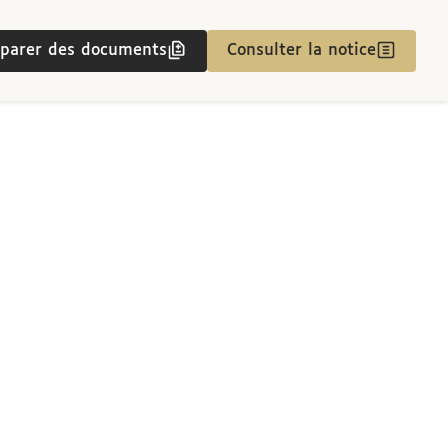
parer des documents
Consulter la notice
nt
nt