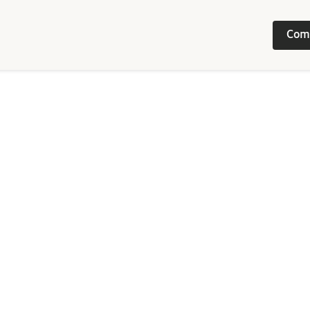
Com
Image
/ 
111