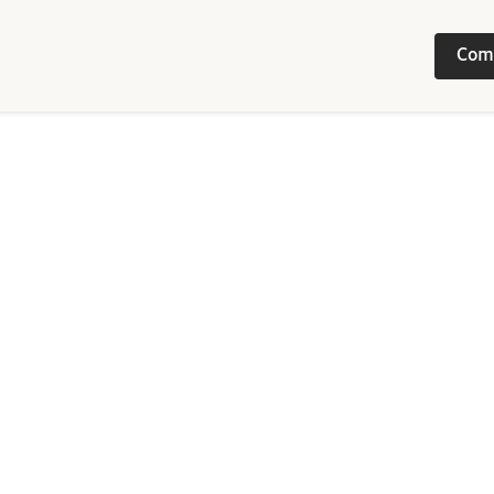
Com
Image
/ 
543
) in Universitate Parisiensi. Liber receptorum nationis 