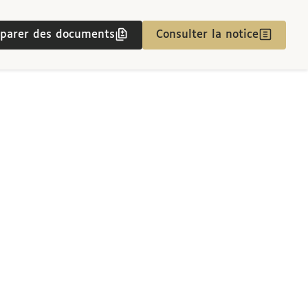
parer des documents
Consulter la notice
Liber receptorum nationis Anglicanae (Alemanniae) in Universitate Parisiensi. Liber receptorum nationis Alemanniae ab anno 1425 ad annum 1494.
Alemanniae ab anno 1425 ad annum 1494.