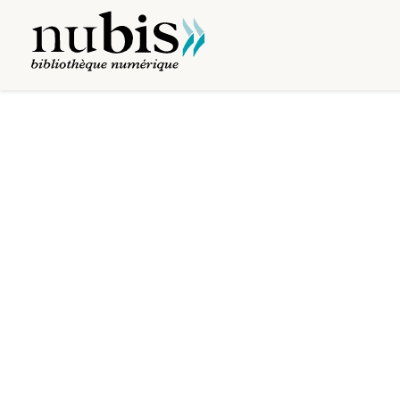
Visualiseur
Liber receptorum nationis Anglicanae (Alemanniae
Mirador