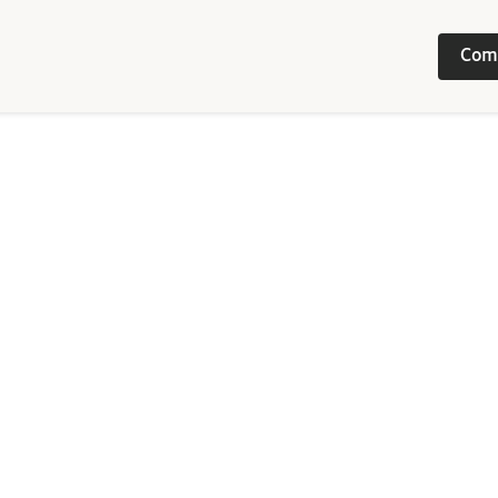
Com
Image
/ 
5