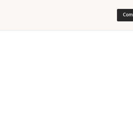
Com
Image
/ 
558