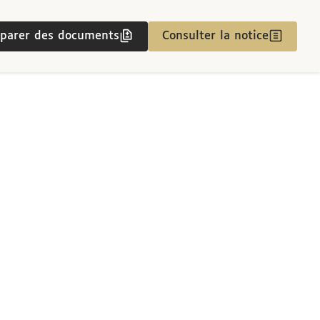
parer des documents
Consulter la notice
Projet de reconstruction de la Sorbonne par les architectes Léon Vaudoyer et Louis-Joseph Duc : salle des distributions de prix. Coupes sur la longueur et sur la largeur, dessinées par Léon Vaudoyer, pour le projet primitif
Projet de reconstruction de la Sorbonne par les architectes Léon Vaudoyer et Louis-Joseph Duc : salle des distributions de prix. Coupes sur la longueur et sur la largeur, dessinées par Léon Vaudoyer, pour le projet primitif