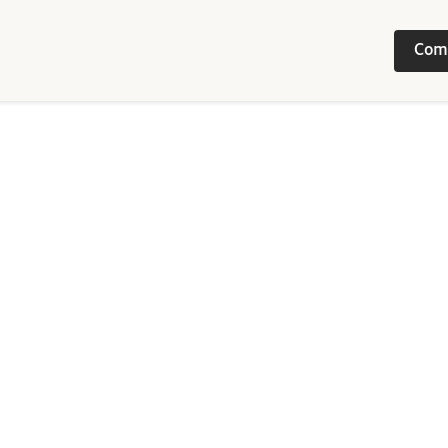
Com
Image
/ 
1