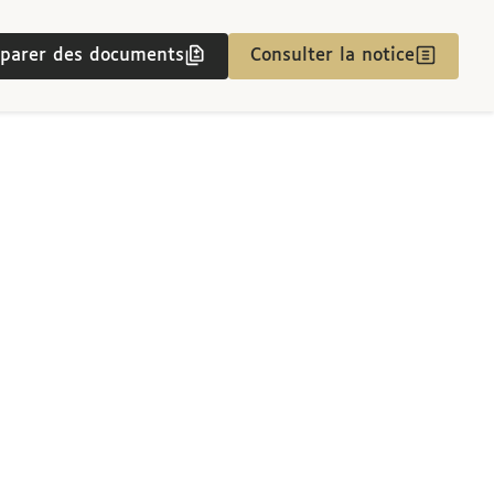
parer des documents
Consulter la notice