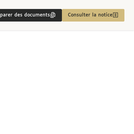
parer des documents
Consulter la notice
 1940]
 1940]