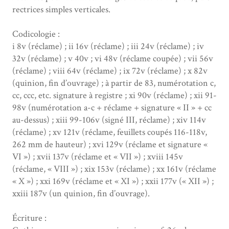
rectrices simples verticales.
Codicologie :
i 8v (réclame) ; ii 16v (réclame) ; iii 24v (réclame) ; iv
32v (réclame) ; v 40v ; vi 48v (réclame coupée) ; vii 56v
(réclame) ; viii 64v (réclame) ; ix 72v (réclame) ; x 82v
(quinion, fin d’ouvrage) ; à partir de 83, numérotation c,
cc, ccc, etc. signature à registre ; xi 90v (réclame) ; xii 91-
98v (numérotation a-c + réclame + signature « II » + cc
au-dessus) ; xiii 99-106v (signé III, réclame) ; xiv 114v
(réclame) ; xv 121v (réclame, feuillets coupés 116-118v,
262 mm de hauteur) ; xvi 129v (réclame et signature «
VI ») ; xvii 137v (réclame et « VII ») ; xviii 145v
(réclame, « VIII ») ; xix 153v (réclame) ; xx 161v (réclame
« X ») ; xxi 169v (réclame et « XI ») ; xxii 177v (« XII ») ;
xxiii 187v (un quinion, fin d’ouvrage).
Écriture :