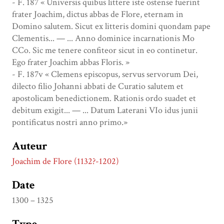
- F. 187 « Universis quibus littere iste ostense fuerint
frater Joachim, dictus abbas de Flore, eternam in
Domino salutem. Sicut ex litteris domini quondam pape
Clementis... — ... Anno dominice incarnationis Mo
CCo. Sic me tenere confiteor sicut in eo continetur.
Ego frater Joachim abbas Floris. »
- F. 187v « Clemens episcopus, servus servorum Dei,
dilecto filio Johanni abbati de Curatio salutem et
apostolicam benedictionem. Rationis ordo suadet et
debitum exigit... — ... Datum Laterani VIo idus junii
pontificatus nostri anno primo.»
Auteur
Joachim de Flore (1132?-1202)
Date
1300 – 1325