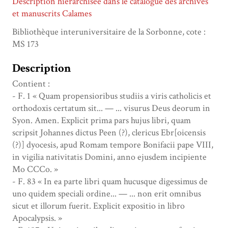
Description hiérarchisée dans le catalogue des archives
et manuscrits Calames
Bibliothèque interuniversitaire de la Sorbonne, cote :
MS 173
Description
Contient :
- F. 1 « Quam propensioribus studiis a viris catholicis et
orthodoxis certatum sit... — ... visurus Deus deorum in
Syon. Amen. Explicit prima pars hujus libri, quam
scripsit Johannes dictus Peen (?), clericus Ebr[oicensis
(?)] dyocesis, apud Romam tempore Bonifacii pape VIII,
in vigilia nativitatis Domini, anno ejusdem incipiente
Mo CCCo. »
- F. 83 « In ea parte libri quam hucusque digessimus de
uno quidem speciali ordine... — ... non erit omnibus
sicut et illorum fuerit. Explicit expositio in libro
Apocalypsis. »