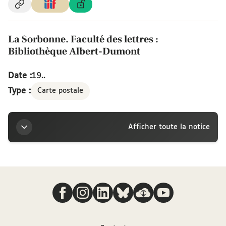
La Sorbonne. Faculté des lettres :
Bibliothèque Albert-Dumont
Date :
19..
Type :
Carte postale
Afficher toute la notice
Titre
Nous suivre
La Sorbonne. Faculté des lettres : Bibliothèque
Albert-Dumont
Contributeur