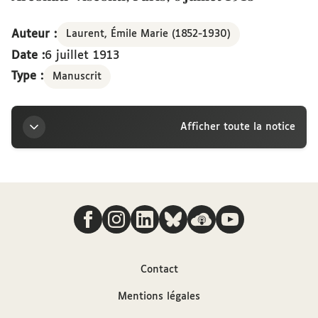
Auteur :
Laurent, Émile Marie (1852-1930)
Date :
6 juillet 1913
Type :
Manuscrit
Afficher toute la notice
Titre
Nous suivre
Lettre d’Émile Laurent à la marquise Arconati-
Visconti, Paris, 6 juillet 1913
Auteur
Contact
Mentions légales
Laurent, Émile Marie (1852-1930)