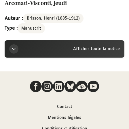
Arconati-Visconti, jeudi
Auteur :
Brisson, Henri (1835-1912)
Type :
Manuscrit
Afficher toute la notice
Titre
Nous suivre
Lettre de Henri Brisson à la marquise Arconati-
Visconti, jeudi
Auteur
Contact
Mentions légales
Brisson, Henri (1835-1912)
Conditions d'utilisation