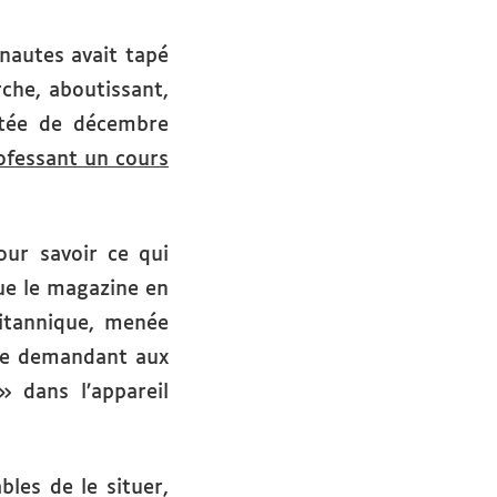
nautes avait tapé
che, aboutissant,
atée de décembre
rofessant un cours
ur savoir ce qui
que le magazine en
itannique, menée
ège demandant aux
» dans l’appareil
les de le situer,