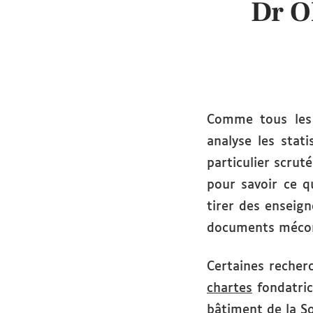
Dr O
Comme tous les 
analyse les stat
particulier scrut
pour savoir ce q
tirer des enseig
documents méco
Certaines recher
chartes
fondatric
bâtiment de la S