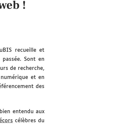
web !
BIS recueille et
e passée. Sont en
eurs de recherche,
e numérique et en
référencement des
 bien entendu aux
écors
célèbres du