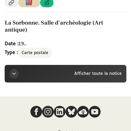
La Sorbonne. Salle d'archéologie (Art
antique)
Date :
19..
Type :
Carte postale
Afficher toute la notice
Titre
Nous suivre
La Sorbonne. Salle d'archéologie (Art antique)
Contributeur