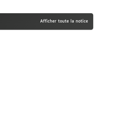
Afficher toute la notice
lque, recueillies par de La Coulonche
nne, cote : MS 272