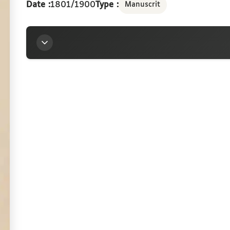
Date :
1801/1900
Type :
Manuscrit
Titre
Inscriptions grecques de Macédoine, sur papier ca
Contributeur
La Coulonche, Alfred de (1826-1914)
Sources
Bibliothèque interuniversitaire de la Sorbo