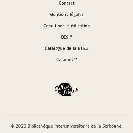
Contact
Traduictes de latin en françois
Mentions légales
Auteur
Conditions d'utilisation
BIS
Estienne, Robert (1503?-1559)
Catalogue de la BIS
Sources
Calames
Bibliothèque interuniversitaire de la
Sorbonne, cote : RRA 6= 960
Description bibliographique (SUDOC)
Editeur
Estienne, Robert (1503?-1559)
© 2026 Bibliothèque interuniversitaire de la Sorbonne.