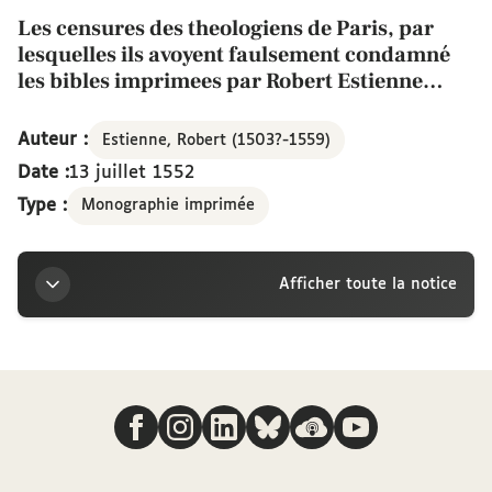
Les censures des theologiens de Paris, par
lesquelles ils avoyent faulsement condamné
les bibles imprimees par Robert Estienne
imprimeur du Roy : avec la response d'iceluy
Robert Estienne. Traduictes de latin en
Auteur :
Estienne, Robert (1503?-1559)
françois
Date :
13 juillet 1552
Type :
Monographie imprimée
Afficher toute la notice
Titre
Nous suivre
Les censures des theologiens de Paris, par
lesquelles ils avoyent faulsement condamné les
bibles imprimees par Robert Estienne imprimeur du
Roy : avec la response d'iceluy Robert Estienne.