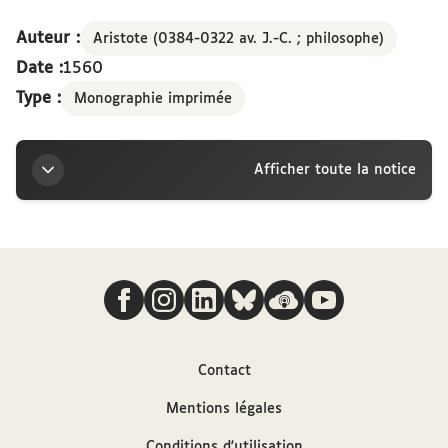
Strebaeo interprete
Auteur :
Aristote (0384-0322 av. J.-C. ; philosophe)
Date :
1560
Type :
Monographie imprimée
Afficher toute la notice
Titre
Nous suivre
Aristotelis et Xenophontis OEconomica, ad Joannem
Bertrandum senatorem, et Lutetiae Parisiorum
Curiae presidem, Jacobo Lodoico Strebaeo
interprete
Contact
Auteurs
Mentions légales
Conditions d'utilisation