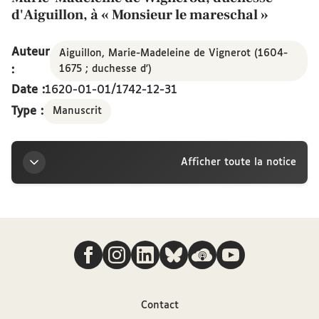
d'Aiguillon, à « Monsieur le mareschal »
Auteur
Aiguillon, Marie-Madeleine de Vignerot (1604-
:
1675 ; duchesse d')
Date :
1620-01-01/1742-12-31
Type :
Manuscrit
Afficher toute la notice
Titre
Nous suivre
Marie-Madeleine de Wignerod, duchesse d'Aiguillon,
à « Monsieur le mareschal »
Auteur
Contact