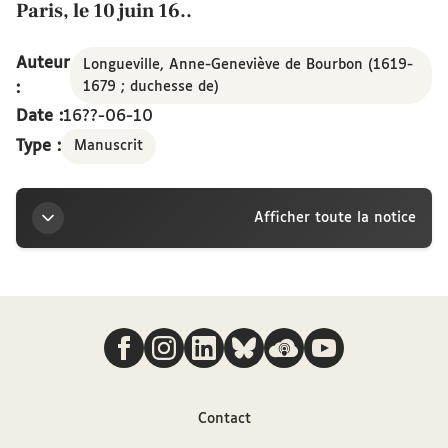
Paris, le 10 juin 16..
Auteur
Longueville, Anne-Geneviève de Bourbon (1619-
:
1679 ; duchesse de)
Date :
16??-06-10
Type :
Manuscrit
Afficher toute la notice
Titre
Nous suivre
Madame de Longueville à la Révérende Mère Agnès
de St -Paul [Arnauld] : lettre écrite de Paris, le 10
juin 16..
Contact
Auteur