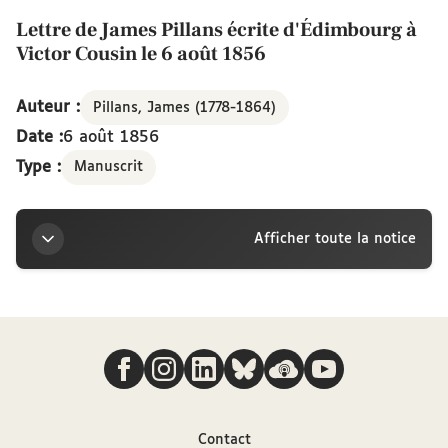
Lettre de James Pillans écrite d'Édimbourg à
Victor Cousin le 6 août 1856
Auteur :
Pillans, James (1778-1864)
Date :
6 août 1856
Type :
Manuscrit
Afficher toute la notice
Titre
Nous suivre
Lettre de James Pillans écrite d'Édimbourg à Victor
Cousin le 6 août 1856
Auteur
Contact