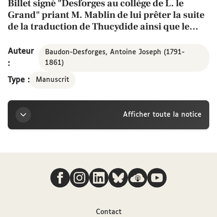
Billet signé "Desforges au collège de L. le
Grand" priant M. Mablin de lui prêter la suite
de la traduction de Thucydide ainsi que le
texte original du même auteur, du moins les
premiers volumes, daté : "ce 17 mars"
Auteur
Baudon-Desforges, Antoine Joseph (1791-
:
1861)
Type :
Manuscrit
Afficher toute la notice
Titre
Nous suivre
Billet signé "Desforges au collège de L. le Grand"
priant M. Mablin de lui prêter la suite de la
traduction de Thucydide ainsi que le texte original
du même auteur, du moins les premiers volumes,
Contact
daté : "ce 17 mars"