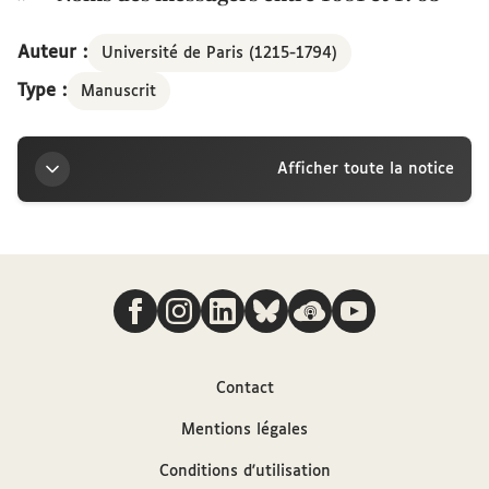
Auteur :
Université de Paris (1215-1794)
Type :
Manuscrit
Afficher toute la notice
Titre
Nous suivre
« Livre pour l'enregistrement des grands messagers
jurez de l'Université de Paris, 1737. » — Noms des
messagers entre 1681 et 1763
Contact
Auteur
Mentions légales
Université de Paris (1215-1794)
Conditions d'utilisation