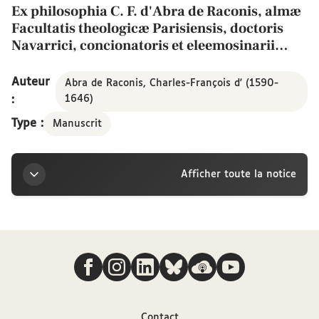
Ex philosophia C. F. d'Abra de Raconis, almæ
Facultatis theologicæ Parisiensis, doctoris
Navarrici, concionatoris et eleemosinarii
Regii excerpta.
Auteur
Abra de Raconis, Charles-François d' (1590-
:
1646)
Type :
Manuscrit
Afficher toute la notice
Titre
Nous suivre
Ex philosophia C. F. d'Abra de Raconis, almæ
Facultatis theologicæ Parisiensis, doctoris Navarrici,
concionatoris et eleemosinarii Regii excerpta.
Contact