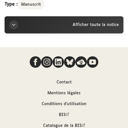
Type :
Manuscrit
Afficher toute la notice
Titre
Nous suivre
Rôle des officiers de l'Université 1545-1600
Sources
Contact
Bibliothèque interuniversitaire de la
Mentions légales
Sorbonne, cote : MSAU 92-1
Conditions d'utilisation
Description hiérarchisée dans le catalogue
des archives et manuscrits Calames
BIS
Catalogue de la BIS