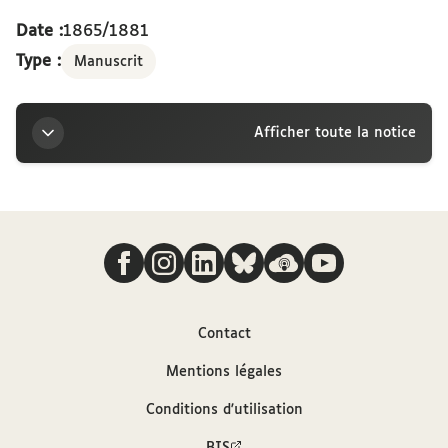
Date :
1865/1881
Type :
Manuscrit
Afficher toute la notice
Titre
Nous suivre
Registre de prêt, 1865 - 1881
Sources
Contact
Description hiérarchisée dans le catalogue
Mentions légales
des archives et manuscrits Calames
Conditions d'utilisation
Bibliothèque interuniversitaire de la
Sorbonne, cote : AAM 36