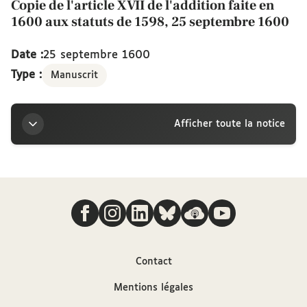
Copie de l'article XVII de l'addition faite en
1600 aux statuts de 1598, 25 septembre 1600
Date :
25 septembre 1600
Type :
Manuscrit
Afficher toute la notice
Titre
Nous suivre
Copie de l'article XVII de l'addition faite en 1600
aux statuts de 1598, 25 septembre 1600
Sources
Contact
Mentions légales
Description hiérarchisée dans le catalogue