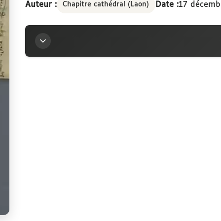
Auteur :
Date :
17 décemb
Chapitre cathédral (Laon)
Titre
Renontiations faictes par le chappitre de Laon au
droictz de l'Université: Lettres du 17 décembre 1
Auteur
Chapitre cathédral (Laon)
Sources
Description hiérarchisée dans le catalogu