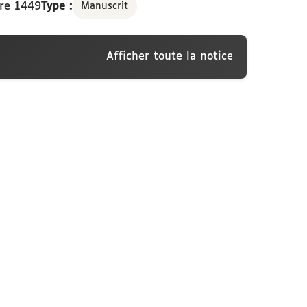
re 1449
Type :
Manuscrit
Afficher toute la notice
x privilèges à luy concédez au préjudice des
449
e des archives et manuscrits Calames