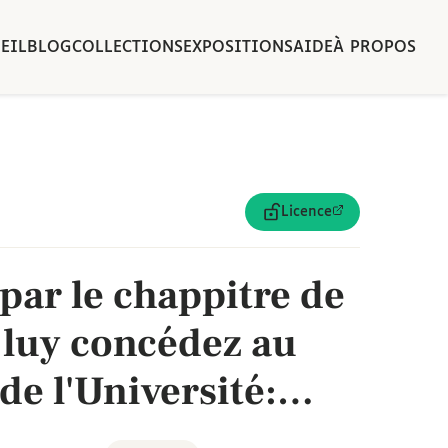
EIL
BLOG
COLLECTIONS
EXPOSITIONS
AIDE
À PROPOS
Licence
 par le chappitre de
 luy concédez au
de l'Université:
re 1449