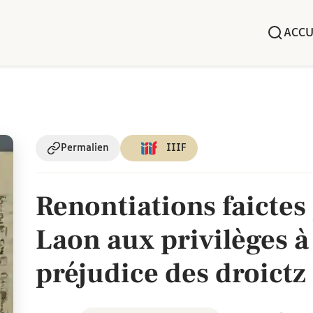
ACCU
Permalien
IIIF
Renontiations faictes
Laon aux privilèges à
préjudice des droictz 
Lettres du 17 décemb