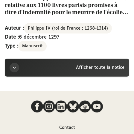
relative aux 1100 livres parisis promises à
titre d'indemnité pour le meurtre de l'écolier
Simon de Maixemiaco, Montargis, 6 décembre
1297
Auteur :
Philippe IV (roi de France ; 1268-1314)
Date :
6 décembre 1297
Type :
Manuscrit
Afficher toute la notice
Titre
Nous suivre
Lettre de Philippe IV au bailli de Vermandois,
relative aux 1100 livres parisis promises à titre
d'indemnité pour le meurtre de l'écolier Simon de
Maixemiaco, Montargis, 6 décembre 1297
Contact