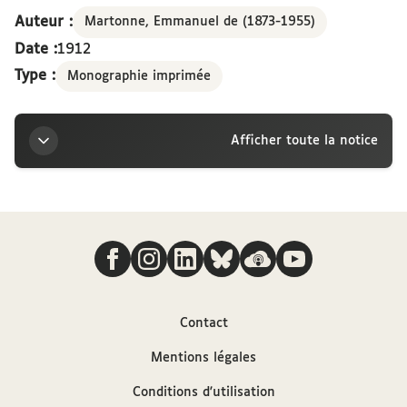
Auteur :
Martonne, Emmanuel de (1873-1955)
Date :
1912
Type :
Monographie imprimée
Afficher toute la notice
Titre
Nous suivre
Vieata pǎstoreasca in Carpatii románi
Auteur
Contact
Martonne, Emmanuel de (1873-1955)
Mentions légales
Conditions d'utilisation
Sources