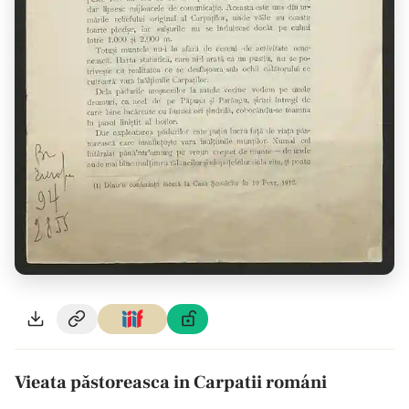
Vieata pǎstoreasca in Carpatii románi